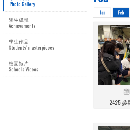
Photo Gallery
Jan
Feb
學生成就
Achievements
學生作品
Students’ masterpieces
校園短片
School's Videos
2425 