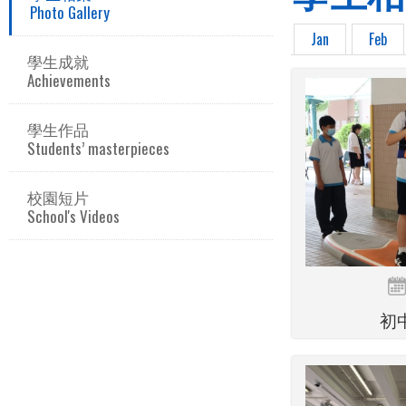
Photo Gallery
Jan
Feb
學生成就
Achievements
學生作品
Students’ masterpieces
校園短片
School's Videos
初