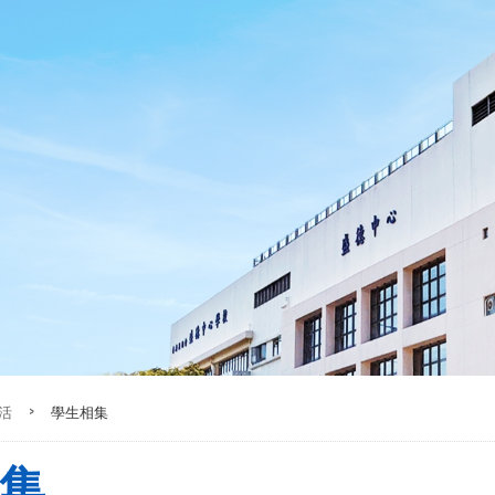
活
>
學生相集
集